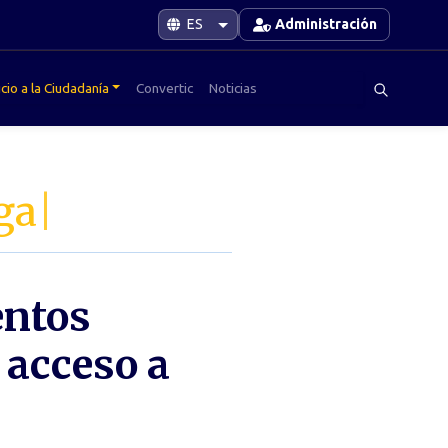
Administración
cio a la Ciudadanía
Convertic
Noticias
ga
|
entos
 acceso a