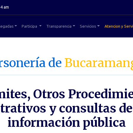
34 am
legadas
Participa
Transparencia
Servicios
Atencion y Servi
rsonería de
Bucaraman
ites, Otros Procedimi
rativos y consultas de
información pública